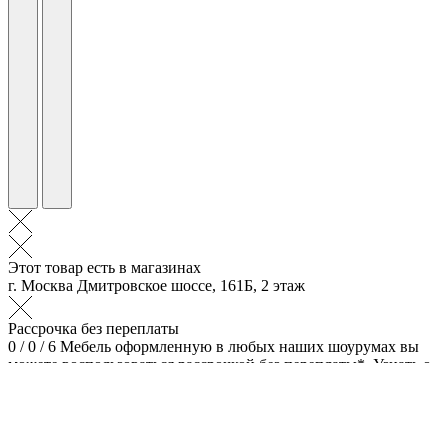
Этот товар есть в магазинах
г. Москва Дмитровское шоссе, 161Б, 2 этаж
Рассрочка без переплаты
0 / 0 / 6
Мебель оформленную в любых наших шоурумах вы
можете воспользоваться рассрочкой без переплаты*.
Узнать о
том, как выгодно купить наши модели в рассрочку или в
кредит — позвонить нам. Менеджеры фирмы Divanport
подробно ответят на ваши вопросы.
* при оформлении заказа
в рассрочку срок и первоначальный взнос рассчитывается