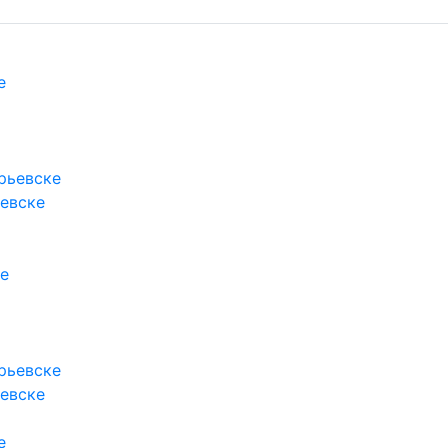
ьевске
ьевске