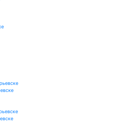
ьевске
ьевске