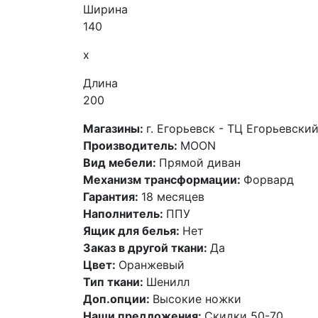
Ширина
140
x
Длина
200
Магазины:
г. Егорьевск - ТЦ Егорьевски
Производитель:
MOON
Вид мебели:
Прямой диван
Механизм трансформации:
Форвард
Гарантия:
18 месяцев
Наполнитель:
ППУ
Ящик для белья:
Нет
Заказ в другой ткани:
Да
Цвет:
Оранжевый
Тип ткани:
Шенилл
Доп.опции:
Высокие ножки
Наши предложения:
Скидки 50-70